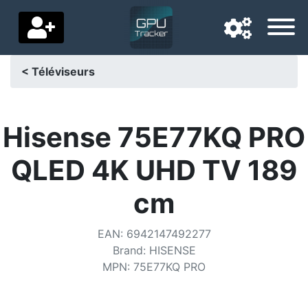
< Téléviseurs
Langue de navigation
Pays de livraison
Hisense 75E77KQ PRO
Accueil
QLED 4K UHD TV 189
Baisses de prix
cm
Paramètres
EAN
:
6942147492277
Soutenez-nous
Brand
:
HISENSE
MPN
:
75E77KQ PRO
Contactez-nous