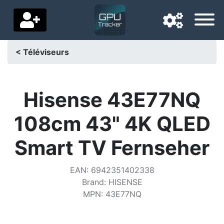
< Téléviseurs
Langue de navigation
Pays de livraison
Hisense 43E77NQ
Accueil
108cm 43" 4K QLED
Baisses de prix
Smart TV Fernseher
Paramètres
EAN
:
6942351402338
Soutenez-nous
Brand
:
HISENSE
MPN
:
43E77NQ
Contactez-nous