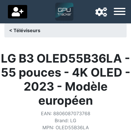
< Téléviseurs
Langue de navigation
Pays de livraison
LG B3 OLED55B36LA -
Accueil
55 pouces - 4K OLED -
Baisses de prix
2023 - Modèle
Paramètres
européen
Soutenez-nous
EAN
:
8806087073768
Contactez-nous
Brand
:
LG
MPN
:
OLED55B36LA