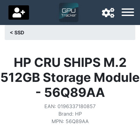
< SSD
Langue de navigation
Pays de livraison
HP CRU SHIPS M.2
Accueil
512GB Storage Module
Baisses de prix
- 56Q89AA
Paramètres
EAN
:
0196337180857
Soutenez-nous
Brand
:
HP
MPN
:
56Q89AA
Contactez-nous