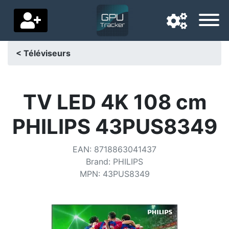
< Téléviseurs
Langue de navigation
Pays de livraison
TV LED 4K 108 cm
Accueil
PHILIPS 43PUS8349
Baisses de prix
EAN
:
8718863041437
Paramètres
Brand
:
PHILIPS
MPN
:
43PUS8349
Soutenez-nous
Contactez-nous