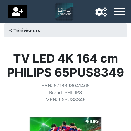
< Téléviseurs
Langue de navigation
Pays de livraison
TV LED 4K 164 cm
Accueil
PHILIPS 65PUS8349
Baisses de prix
EAN
:
8718863041468
Paramètres
Brand
:
PHILIPS
MPN
:
65PUS8349
Soutenez-nous
Contactez-nous