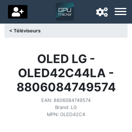
< Téléviseurs
Langue de navigation
Pays de livraison
OLED LG -
Accueil
OLED42C44LA -
Baisses de prix
8806084749574
Paramètres
EAN
:
8806084749574
Soutenez-nous
Brand
:
LG
MPN
:
OLED42C4
Contactez-nous