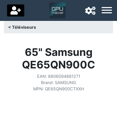
< Téléviseurs
Langue de navigation
Pays de livraison
65" Samsung
Accueil
QE65QN900C
Baisses de prix
EAN
:
8806094881271
Paramètres
Brand
:
SAMSUNG
MPN
:
QE65QN900CTXXH
Soutenez-nous
Contactez-nous