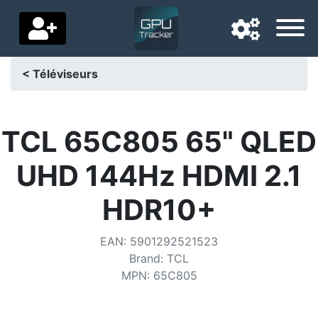
< Téléviseurs
Langue de navigation
Pays de livraison
TCL 65C805 65" QLED
Accueil
UHD 144Hz HDMI 2.1
Baisses de prix
HDR10+
Paramètres
EAN
:
5901292521523
Soutenez-nous
Brand
:
TCL
MPN
:
65C805
Contactez-nous