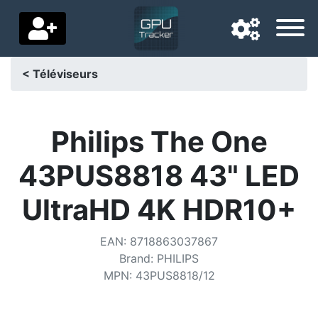
< Téléviseurs
Langue de navigation
Pays de livraison
Philips The One
Accueil
43PUS8818 43" LED
Baisses de prix
UltraHD 4K HDR10+
Paramètres
EAN
:
8718863037867
Soutenez-nous
Brand
:
PHILIPS
MPN
:
43PUS8818/12
Contactez-nous