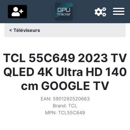
< Téléviseurs
Langue de navigation
Pays de livraison
TCL 55C649 2023 TV
Accueil
QLED 4K Ultra HD 140
Baisses de prix
cm GOOGLE TV
Paramètres
EAN
:
5901292520663
Soutenez-nous
Brand
:
TCL
MPN
:
TCL55C649
Contactez-nous