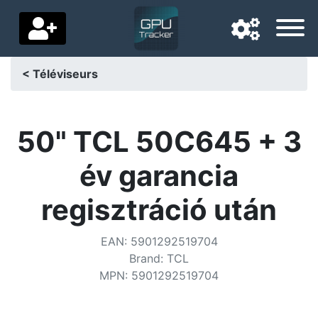
< Téléviseurs
Langue de navigation
Pays de livraison
50" TCL 50C645 + 3
Accueil
év garancia
Baisses de prix
regisztráció után
Paramètres
EAN
:
5901292519704
Soutenez-nous
Brand
:
TCL
MPN
:
5901292519704
Contactez-nous