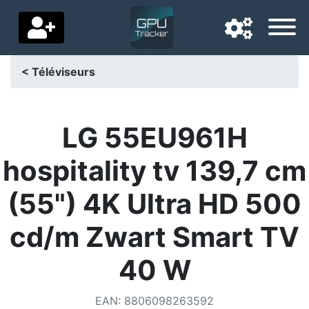
< Téléviseurs
Langue de navigation
Pays de livraison
LG 55EU961H
Accueil
hospitality tv 139,7 cm
Baisses de prix
(55") 4K Ultra HD 500
Paramètres
cd/m Zwart Smart TV
Soutenez-nous
40 W
Contactez-nous
EAN
:
8806098263592