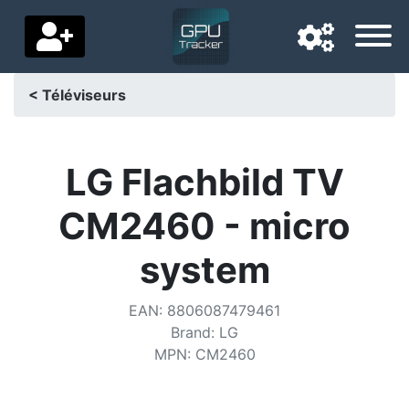
< Téléviseurs
Langue de navigation
Pays de livraison
LG Flachbild TV
Accueil
CM2460 - micro
Baisses de prix
system
Paramètres
EAN
:
8806087479461
Soutenez-nous
Brand
:
LG
MPN
:
CM2460
Contactez-nous