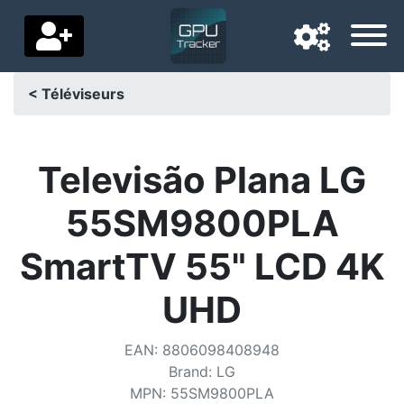
< Téléviseurs
Langue de navigation
Pays de livraison
Televisão Plana LG
Accueil
55SM9800PLA
Baisses de prix
SmartTV 55" LCD 4K
Paramètres
UHD
Soutenez-nous
EAN
:
8806098408948
Contactez-nous
Brand
:
LG
MPN
:
55SM9800PLA