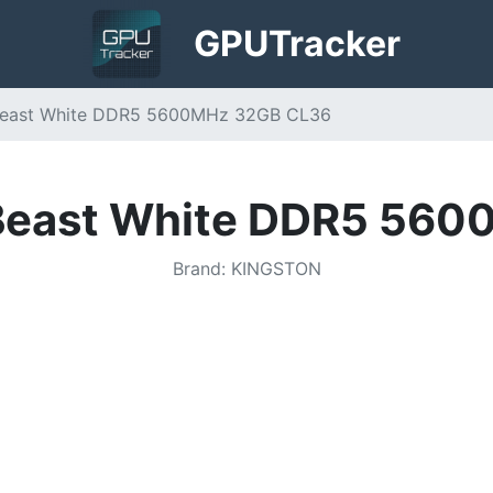
GPU
Tracker
Beast White DDR5 5600MHz 32GB CL36
Beast White DDR5 56
Brand
:
KINGSTON