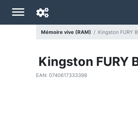
Mémoire vive (RAM)
Kingston FURY 
Langue de navigation
Pays de livraison
Kingston FURY 
Accueil
EAN
:
0740617333398
Baisses de prix
Paramètres
Soutenez-nous
Contactez-nous