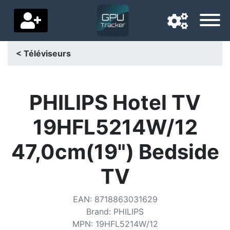
< Téléviseurs
Langue de navigation
Pays de livraison
PHILIPS Hotel TV
Accueil
19HFL5214W/12
Baisses de prix
47,0cm(19") Bedside
Paramètres
TV
Soutenez-nous
EAN
:
8718863031629
Contactez-nous
Brand
:
PHILIPS
MPN
:
19HFL5214W/12