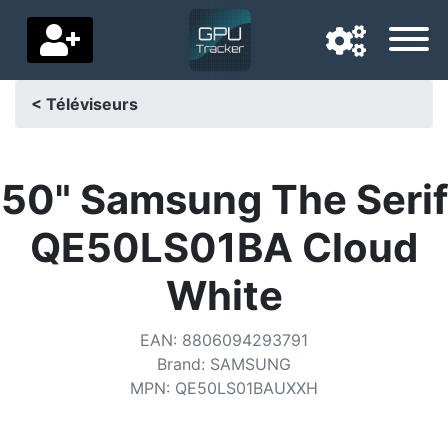
< Téléviseurs
Langue de navigation
Pays de livraison
50" Samsung The Serif
Accueil
QE50LS01BA Cloud
Baisses de prix
White
Paramètres
EAN
:
8806094293791
Soutenez-nous
Brand
:
SAMSUNG
MPN
:
QE50LS01BAUXXH
Contactez-nous