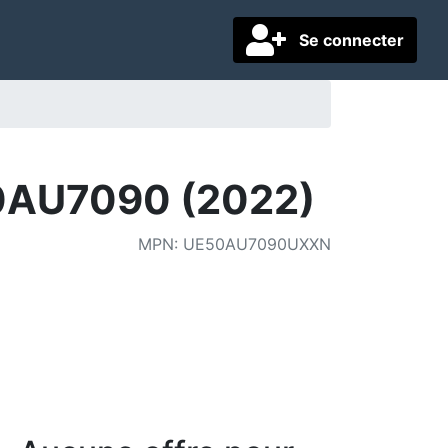
Se connecter
50AU7090 (2022)
MPN
:
UE50AU7090UXXN