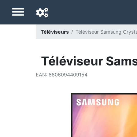
Téléviseurs
Téléviseur Samsung Crys
Langue de navigation
Pays de livraison
Téléviseur Sam
Accueil
EAN
:
8806094409154
Baisses de prix
Paramètres
Soutenez-nous
Contactez-nous