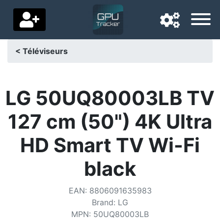
< Téléviseurs
Langue de navigation
Pays de livraison
LG 50UQ80003LB TV
Accueil
127 cm (50") 4K Ultra
Baisses de prix
HD Smart TV Wi-Fi
Paramètres
black
Soutenez-nous
EAN
:
8806091635983
Contactez-nous
Brand
:
LG
MPN
:
50UQ80003LB