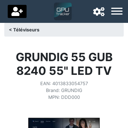
< Téléviseurs
Langue de navigation
Pays de livraison
GRUNDIG 55 GUB
Accueil
8240 55" LED TV
Baisses de prix
EAN
:
4013833054757
Paramètres
Brand
:
GRUNDIG
MPN
:
DDD000
Soutenez-nous
Contactez-nous