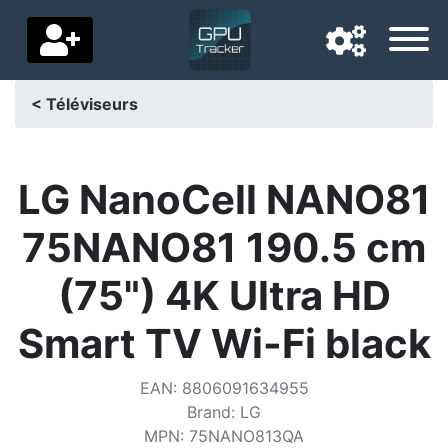
< Téléviseurs
Langue de navigation
Pays de livraison
LG NanoCell NANO81
Accueil
75NANO81 190.5 cm
Baisses de prix
(75") 4K Ultra HD
Paramètres
Smart TV Wi-Fi black
Soutenez-nous
EAN
:
8806091634955
Contactez-nous
Brand
:
LG
MPN
:
75NANO813QA