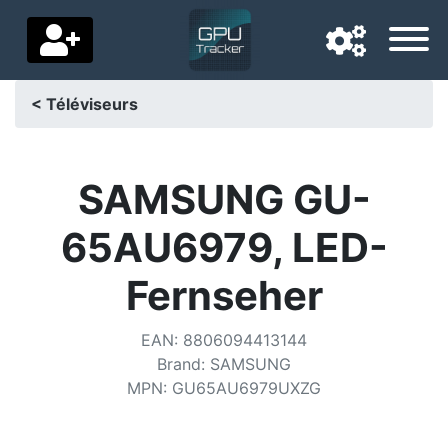
< Téléviseurs
Langue de navigation
Pays de livraison
SAMSUNG GU-
Accueil
65AU6979, LED-
Baisses de prix
Fernseher
Paramètres
EAN
:
8806094413144
Soutenez-nous
Brand
:
SAMSUNG
MPN
:
GU65AU6979UXZG
Contactez-nous