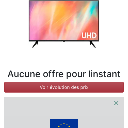
Conditions
Catégories
Aucune offre pour linstant
Voir évolution des prix
×