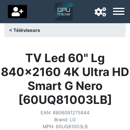
< Téléviseurs
Langue de navigation
Pays de livraison
TV Led 60" Lg
Accueil
840x2160 4K Ultra HD
Baisses de prix
Smart G Nero
Paramètres
[60UQ81003LB]
Soutenez-nous
EAN
:
8806091275844
Contactez-nous
Brand
:
LG
MPN
:
60UQ81003LB