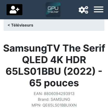
< Téléviseurs
Langue de navigation
Pays de livraison
SamsungTV The Serif
Accueil
QLED 4K HDR
Baisses de prix
65LS01BBU (2022) -
Paramètres
65 pouces
Soutenez-nous
EAN
:
8806094293913
Contactez-nous
Brand
:
SAMSUNG
MPN
:
QE65LS01BBUXXN