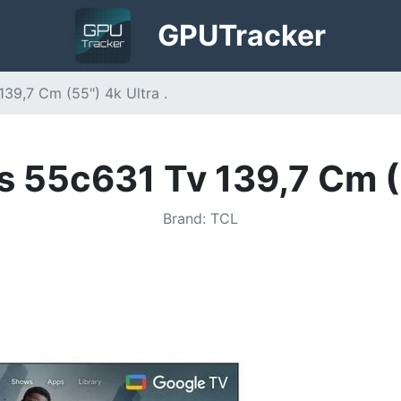
GPU
Tracker
139,7 Cm (55") 4k Ultra .
s 55c631 Tv 139,7 Cm (5
Brand
:
TCL