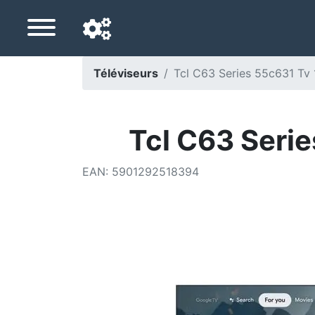
Téléviseurs
Tcl C63 Series 55c631 Tv 
Langue de navigation
Pays de livraison
Tcl C63 Serie
Accueil
EAN
:
5901292518394
Baisses de prix
Paramètres
Soutenez-nous
Contactez-nous