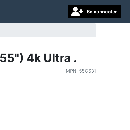
Se connecter
5") 4k Ultra .
MPN
:
55C631