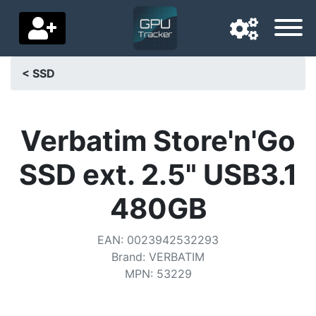
< SSD
Langue de navigation
Pays de livraison
Verbatim Store'n'Go
Accueil
SSD ext. 2.5" USB3.1
Baisses de prix
480GB
Paramètres
EAN
:
0023942532293
Soutenez-nous
Brand
:
VERBATIM
MPN
:
53229
Contactez-nous