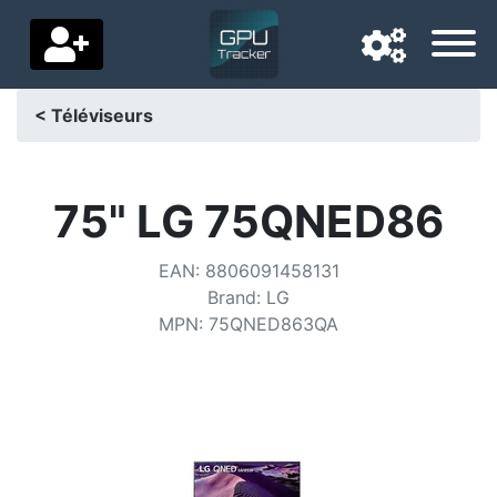
< Téléviseurs
Langue de navigation
Pays de livraison
75" LG 75QNED86
Accueil
EAN
:
8806091458131
Brand
:
LG
Baisses de prix
MPN
:
75QNED863QA
Paramètres
Soutenez-nous
Contactez-nous