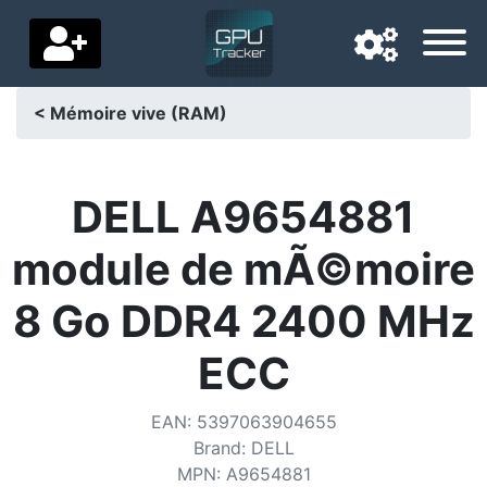
< Mémoire vive (RAM)
Langue de navigation
Pays de livraison
DELL A9654881
Accueil
module de mÃ©moire
Baisses de prix
8 Go DDR4 2400 MHz
Paramètres
ECC
Soutenez-nous
EAN
:
5397063904655
Contactez-nous
Brand
:
DELL
MPN
:
A9654881