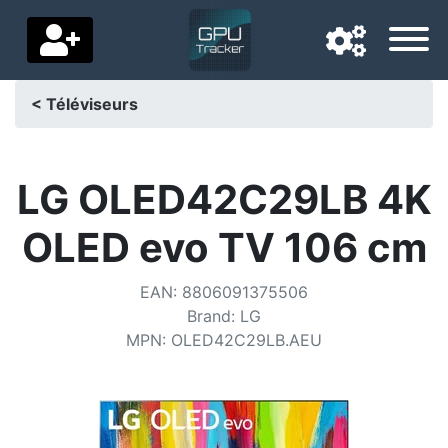
< Téléviseurs
Langue de navigation
Pays de livraison
LG OLED42C29LB 4K
Accueil
OLED evo TV 106 cm
Baisses de prix
EAN
:
8806091375506
Paramètres
Brand
:
LG
MPN
:
OLED42C29LB.AEU
Soutenez-nous
Contactez-nous