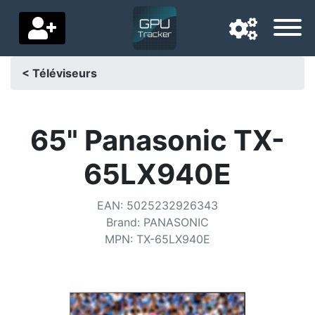
< Téléviseurs
Langue de navigation
Pays de livraison
65" Panasonic TX-
Accueil
65LX940E
Baisses de prix
EAN
:
5025232926343
Paramètres
Brand
:
PANASONIC
MPN
:
TX-65LX940E
Soutenez-nous
Contactez-nous