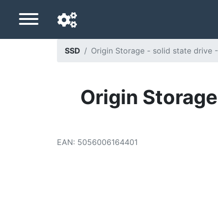
SSD
Origin Storage - solid state drive
Langue de navigation
Pays de livraison
Origin Storage 
Accueil
Baisses de prix
EAN
:
5056006164401
Paramètres
Soutenez-nous
Contactez-nous