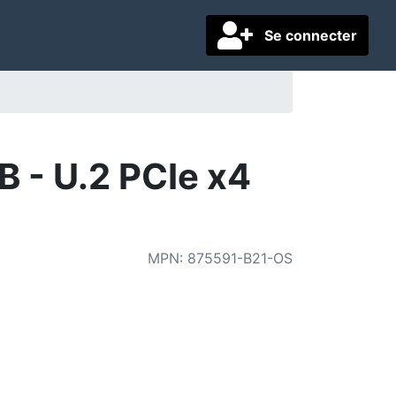
Se connecter
TB - U.2 PCIe x4
MPN
:
875591-B21-OS