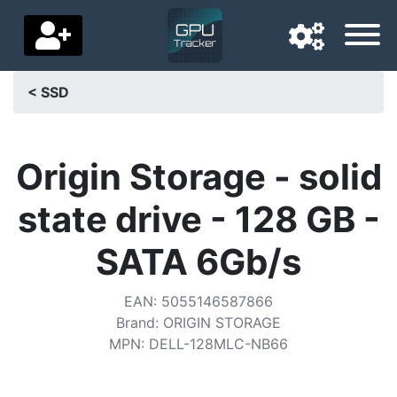
< SSD
Langue de navigation
Pays de livraison
Origin Storage - solid
Accueil
state drive - 128 GB -
Baisses de prix
SATA 6Gb/s
Paramètres
EAN
:
5055146587866
Soutenez-nous
Brand
:
ORIGIN STORAGE
MPN
:
DELL-128MLC-NB66
Contactez-nous