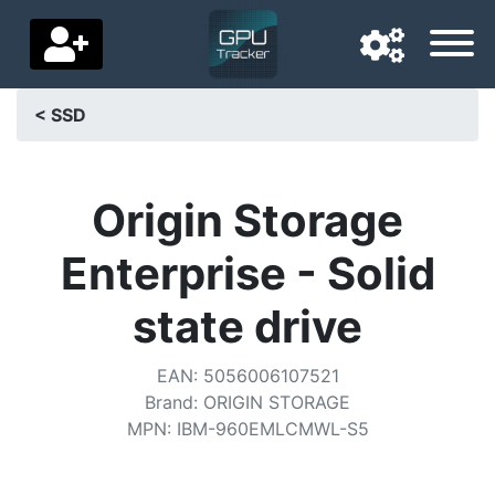
< SSD
Langue de navigation
Pays de livraison
Origin Storage
Accueil
Enterprise - Solid
Baisses de prix
state drive
Paramètres
EAN
:
5056006107521
Soutenez-nous
Brand
:
ORIGIN STORAGE
MPN
:
IBM-960EMLCMWL-S5
Contactez-nous