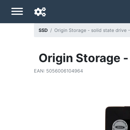
SSD
Origin Storage - solid state drive
Langue de navigation
Pays de livraison
Origin Storage -
Accueil
EAN
:
5056006104964
Baisses de prix
Paramètres
Soutenez-nous
Contactez-nous