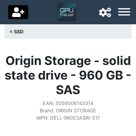
< SSD
Langue de navigation
Pays de livraison
Origin Storage - solid
Accueil
state drive - 960 GB -
Baisses de prix
SAS
Paramètres
EAN
:
5056006143314
Soutenez-nous
Brand
:
ORIGIN STORAGE
MPN
:
DELL-960ESASRI-S17
Contactez-nous