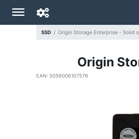
SSD
Origin Storage Enterprise - Solid s
Langue de navigation
Pays de livraison
Origin Sto
Accueil
EAN
:
5056006107576
Baisses de prix
Paramètres
Soutenez-nous
Contactez-nous