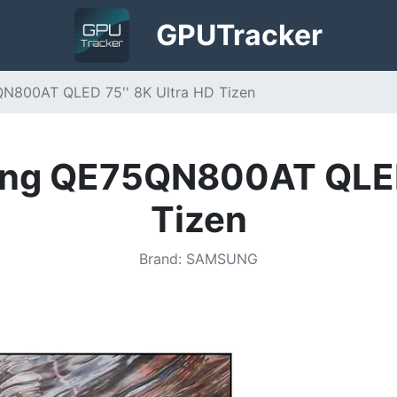
GPU
Tracker
N800AT QLED 75'' 8K Ultra HD Tizen
ng QE75QN800AT QLED 
Tizen
Brand
:
SAMSUNG