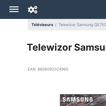
Téléviseurs
Telewizor Samsung QE75Q
Langue de navigation
Pays de livraison
Telewizor Samsu
Accueil
Baisses de prix
EAN
:
8806092024960
Paramètres
Soutenez-nous
Contactez-nous