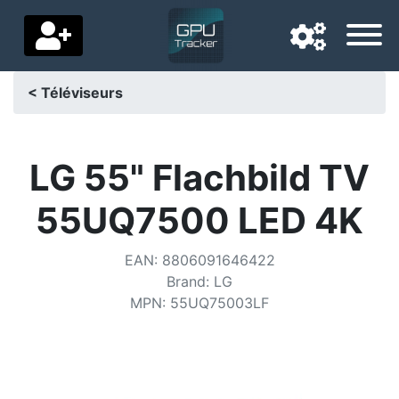
< Téléviseurs
Langue de navigation
Pays de livraison
LG 55" Flachbild TV
Accueil
55UQ7500 LED 4K
Baisses de prix
EAN
:
8806091646422
Paramètres
Brand
:
LG
MPN
:
55UQ75003LF
Soutenez-nous
Contactez-nous