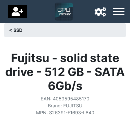
< SSD
Langue de navigation
Pays de livraison
Fujitsu - solid state
Accueil
drive - 512 GB - SATA
Baisses de prix
6Gb/s
Paramètres
EAN
:
4059595485170
Soutenez-nous
Brand
:
FUJITSU
MPN
:
S26391-F1693-L840
Contactez-nous