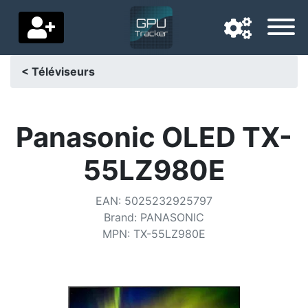
< Téléviseurs
Langue de navigation
Pays de livraison
Panasonic OLED TX-
Accueil
55LZ980E
Baisses de prix
EAN
:
5025232925797
Paramètres
Brand
:
PANASONIC
MPN
:
TX-55LZ980E
Soutenez-nous
Contactez-nous