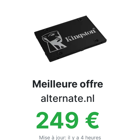
Conditions
Catégories
Meilleure offre
alternate.nl
249
€
Mise à jour
:
il y a 4 heures