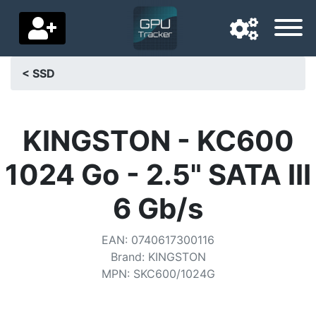
< SSD
Langue de navigation
Pays de livraison
KINGSTON - KC600
Accueil
1024 Go - 2.5" SATA III
Baisses de prix
6 Gb/s
Paramètres
EAN
:
0740617300116
Soutenez-nous
Brand
:
KINGSTON
MPN
:
SKC600/1024G
Contactez-nous