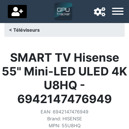
< Téléviseurs
Langue de navigation
Pays de livraison
SMART TV Hisense
Accueil
55" Mini-LED ULED 4K
Baisses de prix
U8HQ -
Paramètres
6942147476949
Soutenez-nous
EAN
:
6942147476949
Contactez-nous
Brand
:
HISENSE
MPN
:
55U8HQ