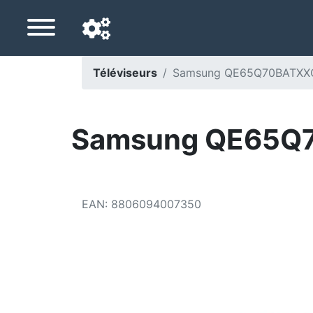
Téléviseurs
Samsung QE65Q70BATXXC 1
Langue de navigation
Pays de livraison
Samsung QE65Q70
Accueil
Baisses de prix
EAN
:
8806094007350
Paramètres
Soutenez-nous
Contactez-nous