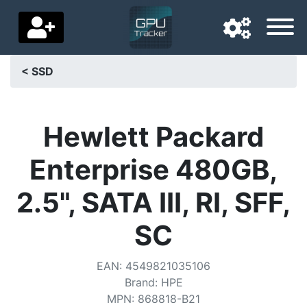
< SSD
Langue de navigation
Pays de livraison
Hewlett Packard
Accueil
Enterprise 480GB,
Baisses de prix
2.5", SATA III, RI, SFF,
Paramètres
SC
Soutenez-nous
EAN
:
4549821035106
Contactez-nous
Brand
:
HPE
MPN
:
868818-B21