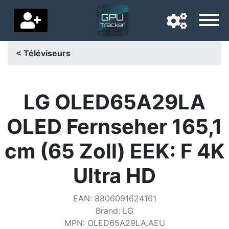
< Téléviseurs
Langue de navigation
Pays de livraison
LG OLED65A29LA
Accueil
OLED Fernseher 165,1
Baisses de prix
cm (65 Zoll) EEK: F 4K
Paramètres
Ultra HD
Soutenez-nous
EAN
:
8806091624161
Contactez-nous
Brand
:
LG
MPN
:
OLED65A29LA.AEU