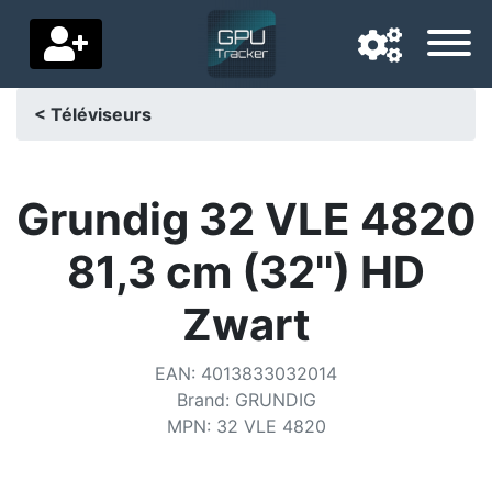
< Téléviseurs
Langue de navigation
Pays de livraison
Grundig 32 VLE 4820
Accueil
81,3 cm (32'') HD
Baisses de prix
Zwart
Paramètres
EAN
:
4013833032014
Soutenez-nous
Brand
:
GRUNDIG
MPN
:
32 VLE 4820
Contactez-nous