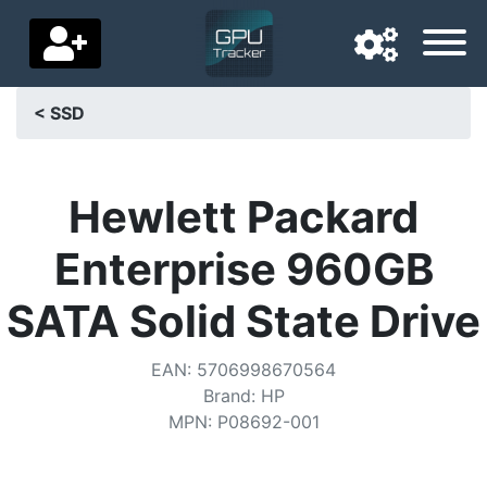
< SSD
Langue de navigation
Pays de livraison
Hewlett Packard
Accueil
Enterprise 960GB
Baisses de prix
SATA Solid State Drive
Paramètres
EAN
:
5706998670564
Soutenez-nous
Brand
:
HP
MPN
:
P08692-001
Contactez-nous