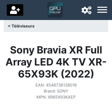
< Téléviseurs
Langue de navigation
Pays de livraison
Sony Bravia XR Full
Accueil
Array LED 4K TV XR-
Baisses de prix
65X93K (2022)
Paramètres
EAN
:
4548736138018
Soutenez-nous
Brand
:
SONY
MPN
:
XR65X93KAEP
Contactez-nous