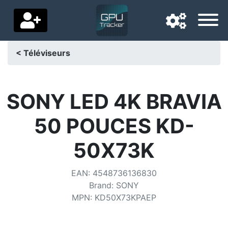
< Téléviseurs
Langue de navigation
Pays de livraison
SONY LED 4K BRAVIA
Accueil
50 POUCES KD-
Baisses de prix
50X73K
Paramètres
EAN
:
4548736136830
Soutenez-nous
Brand
:
SONY
MPN
:
KD50X73KPAEP
Contactez-nous